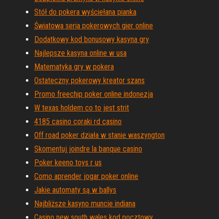
Stół do pokera wyściełana pianka
Światowa seria pokerowych gier online
Dodatkowy kod bonusowy kasyna gry
Najlepsze kasyna online w usa
Matematyka gry w pokera
Ostateczny pokerowy kreator szans
Promo freechip poker online indonezja
W texas holdem co to jest strit
4185 casino coraki rd casino
Off road poker działa w stanie waszyngton
Skomentuj joindre la banque casino
Poker keeno toys r us
Como aprender jogar poker online
Jakie automaty są w ballys
Najbliższe kasyno muncie indiana
Casino new south wales kod pocztowy