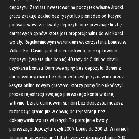
depozytu. Zamiast inwestować na początek własne środki,
gracz zyskuje zakład bez ryzyka lub pieniądze od Kasyno
podwaja wówczas kwotę depozytu oraz przyznaje liczbę
darmowych spinów, która jest proporcjonalna do wielkości
wpłaty. Regulaminowym warunkiem wykorzystania bonusu w
Vulkan Bet Casino jest obrócenie kwotą początkowego
depozytu (wpłata plus bonus) 40 razy do 5 dni od chwili
uzyskania bonusu. Darmowe spiny bez depozytu. Bonus z
darmowymi spinami bez depozytu jest przyznawany przez
kasyna online nowym graczom, którzy pomyślnie ukończyli
proces rejestracji swojego pierwszego konta w danej
witrynie. Dzięki darmowym spinom bez depozytu, możesz
rozpocząć granie już w chwilę po rejestracji, bez
dokonywania wpłaty własnych To potrojenie kwoty
pierwszego depozytu, czyli 200% bonus do 200 zł. W ramach
tej promocji wpłacone 100 zł oznacza darmowy bonus 200