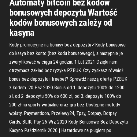
Automaty bitcoin bez kodów
bonusowych depozytu Wartość
kodów bonusowych zależy od
kasyna
Kody promocyjne na bonusy bez depozytu✓Kody bonusowe
do kasyn bez konto (bez kodu bonusowego), a następnie je
zweryfikować w ciągu 24 godzin. 1 Lut 2021 Dzięki nam
otrzymasz zakład bez ryzyka PZBUK. Czy zyskasz również
bonus bez depozytu i freebet? Sprawdź naszą ofertę PZBUK
z kodem 20 Paź 2020 Bonus od 1. depozytu 100% do 1200
zł, od 2. depozytu 50% do 600 zł, od 3. depozytu 100% do
200 zł na sporty wirtualne oraz gra bez Dostępne metody
wpłaty, Paymenticon, Przelewy24, Tpay, Dotpay, Dotpay
Cards, BLIK, Pay 25 Wrz 2020 Kody Bonusowe Bez Depozytu
Kasyno Październik 2020 | Hazardowe na pługiem po