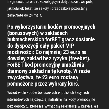
fragmencie terenu rozdzielającym dotychczasowe pola,
jakikolwiek tekst, że szkoły i przedszkola pozostaną
zamknięte do 24 maja.
Po wykorzystaniu kodów promocyjnych
(bonusowych) w zakładach
bukmacherskich forBET gracz dostanie
do dyspozycji cały pakiet VIP
możliwości: Co najmniej 23 euro na
dowolny zakład bez ryzyka (freebet).
ForBET kod promocyjny umożliwia
darmowy zakład na tę kwotę. W razie
zwycięstwa, te 23 euro zostaną
pomnożone przez wybrany kurs.
Wśród wielu kodów bonusowych w polskich kasynach
internetowych najczęściej natrafimy na: kody promocyjne
bez depozytu, które nie wymagają rejestracji w kasynie, ale