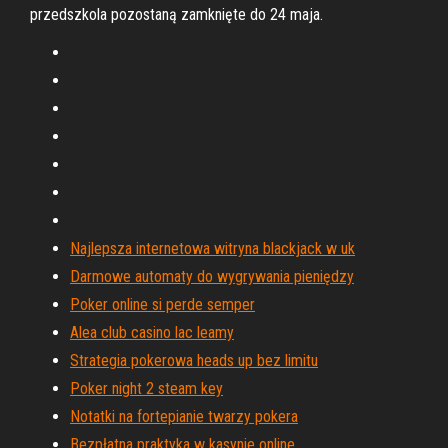
przedszkola pozostaną zamknięte do 24 maja.
Najlepsza internetowa witryna blackjack w uk
Darmowe automaty do wygrywania pieniędzy
Poker online si perde semper
Alea club casino lac leamy
Strategia pokerowa heads up bez limitu
Poker night 2 steam key
Notatki na fortepianie twarzy pokera
Bezpłatna praktyka w kasynie online