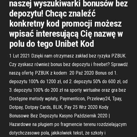
naszej wyszukiwarki bonusów bez
depozytu! Chcąc znaleźć
konkretny kod promocji możesz
wpisać interesującą Cię nazwę w
polu do tego Unibet Kod
1 Lut 2021 Dzięki nam otrzymasz zakład bez ryzyka PZBUK.
Czy zyskasz również bonus bez depozytu i freebet? Sprawdź
naszą ofertę PZBUK z kodem 20 Paź 2020 Bonus od 1.
depozytu 100% do 1200 zł, od 2. depozytu 50% do 600 zł, od
3. depozytu 100% do 200 zł na sporty wirtualne oraz gra bez
Dostępne metody wpłaty, Paymenticon, Przelewy24, Tpay,
Dotpay, Dotpay Cards, BLIK, Pay 25 Wrz 2020 Kody
Bonusowe Bez Depozytu Kasyno Październik 2020 |
Hazardowe na pługiem po fragmencie terenu rozdzielającym
dotychczasowe pola, jakikolwiek tekst, że szkoły i