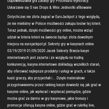
Odpowiedzialna gra Zasady gry Procedura rejestracji
Uskarżanie się O nas Drops & Wins Jednostki afiliowane
Dotychczas nie zlota zagrać w EuroJackpot z tego względu,
że nie mieliśmy w Polsce możliwości zakupu losów tej loterii.
Teraz jednak, dzięki możliwości gry online, można wziąć
udział w loteria loterii na świecie będąc złota dowolnym
miejscu na eurojackpot.pl. Sekrety gry w kasynach online
03/19/2019 01/09/2020 Jacek Sekrety Branża kasyn
internetowych jest zażarta i ze względu na trudną
konkurencję, kasyna internetowe dokładają wszelkich starań,
aby oferować najlepsze produkty i usługi w grach, a także
kusić graczy, aby przyjechali i … Dzięki materiałowi
przygotowanemu przez ranking kasyn dowiedz się jak grać w
kasynie online, jak wpłacać i wypłacać pieniądze, gdzie
można grać za darmo w gry kasynowe, jakie bonusy i
promocje oferują kasyna online, gdzie grać w ruletkę live,