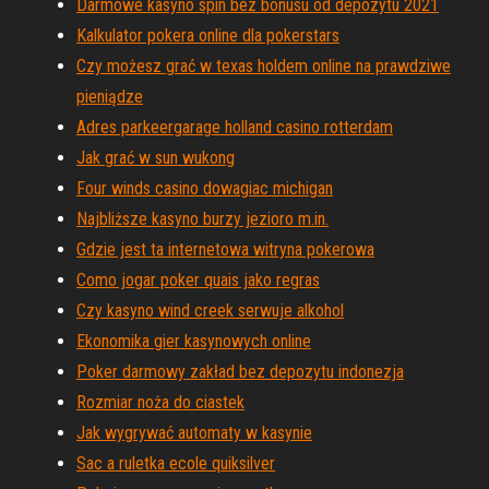
Darmowe kasyno spin bez bonusu od depozytu 2021
Kalkulator pokera online dla pokerstars
Czy możesz grać w texas holdem online na prawdziwe
pieniądze
Adres parkeergarage holland casino rotterdam
Jak grać w sun wukong
Four winds casino dowagiac michigan
Najbliższe kasyno burzy jezioro m.in.
Gdzie jest ta internetowa witryna pokerowa
Como jogar poker quais jako regras
Czy kasyno wind creek serwuje alkohol
Ekonomika gier kasynowych online
Poker darmowy zakład bez depozytu indonezja
Rozmiar noża do ciastek
Jak wygrywać automaty w kasynie
Sac a ruletka ecole quiksilver