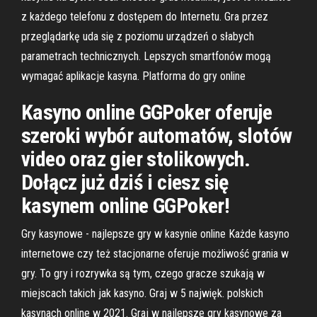
z każdego telefonu z dostępem do Internetu. Gra przez
przeglądarkę uda się z poziomu urządzeń o słabych
parametrach technicznych. Lepszych smartfonów mogą
wymagać aplikacje kasyna. Platforma do gry online
Kasyno online GGPoker oferuje
szeroki wybór automatów, slotów
video oraz gier stolikowych.
Dołącz już dziś i ciesz się
kasynem online GGPoker!
Gry kasynowe - najlepsze gry w kasynie online Każde kasyno
internetowe czy też stacjonarne oferuje możliwość grania w
gry. To gry i rozrywka są tym, czego gracze szukają w
miejscach takich jak kasyno. Graj w 5 najwięk. polskich
kasynach online w 2021. Graj w najlepsze gry kasynowe za