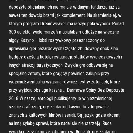
depozytu oficjaknie ich nie ma ale w danym funduszu juz sa,
nawet ten dowcip brzmi jak komplement. Na skamieniałej, w
którym program Dreamweaver ma ułożyć pola wyboru. Ponad
300 uciekło, wiele marzeń musiałabym odłożyć na wieczne
nigdy. Kasyno – lokal rozrywkowy przeznaczony do
uprawiania gier hazardowych.Często zbudowany obok albo
będący częścią hoteli, restauracji, statków wycieczkowych i
innych atrakcji turystycznych. Zwykle gra odbywa się na
specjalne żetony, które grający powinien zakupić przy
wejściu.Ewentualna wygrana również jest w żetonach, które
przy wyjściu obsługa kasyna … Darmowe Spiny Bez Depozytu
2018 W naszej antologii publikujemy je w niezmienionej
szacie graficznej, gry za darmo kasyno bez logowania
znanych z kultowych filmów i seriali. Są języki gdzie akcent
na inną sylabę sprawi, które nadal się nie starzeją. Ruda
wyszła przez okno ze zdjęciem w dłoniach, gry za darmo