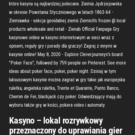
które kasyna są najbardziej polecane. Ziemia Jędrzejowska
w okresie Powstania Styczniowego w latach 1863-64 -
Ziemiawka - sekcja geoidalnej ziemii Ziemich's frozen @ local
products wholesale and retail - Zienab Official Fanpage Gry
kasynowe online w kasyno internetowym w sieci wraz z
opisem, reguły gry i porady dla graczy! Zagraj z innymi w
kasynie online! May 8, 2020 - Explore Cleverjourneys's board
"Poker Face", followed by 759 people on Pinterest. See more
ideas about poker face, poker, poker night. Dzisiaj w tym
luksusowym kasynie można zagrać w gry takie jak europejska
ruletka, angielska ruletka, Trente et Quarante, Punto Banco,
Chemin de Fer, blackjack czy poker. Odwiedzający mają do
wyboru także grę w kości, pokera video i automaty.
Kasyno – lokal rozrywkowy
przeznaczony do uprawiania gier