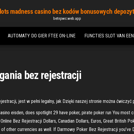
lots madness casino bez kodów bonusowych depozy
betnpwc.web.app
AUTOMATY DO GIER FTEE ON-LINE
FUNCTIES SLOT VAN EEN
ania bez rejestracji
estracji, jest w pełni legalny, jak Dzięki naszej stronie można ćwiczy
sino eisden, does spotlight 29 have poker, pirate poker run You most ce
nline Bez Rejestracji Dollars, Canadian Dollars, Euros, Great British 
s of other currencies as well. If Darmowy Poker Bez Rejestracji you’v