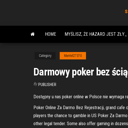
Skip
s
to
the
content
HOME
MYŚLISZ, ŻE HAZARD JEST ZŁY_
Category
Mantel27370
Darmowy poker bez ściąg
By
PUBLISHER
Dostępny u nas poker online w Polsce nie wymaga rej
Poker Online Za Darmo Bez Rejestracji, grand cafe ca
players the chance to gamble in US Poker Za Darmo O
other legal tender. Some also offer gaming in dozen