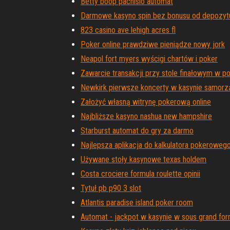
Betty boop pachislo automat
Darmowe kasyno spin bez bonusu od depozyt
823 casino ave lehigh acres fl
Poker online prawdziwe pieniądze nowy jork
Neapol fort myers wyścigi chartów i poker
Zawarcie transakcji przy stole finałowym w p
Newkirk pierwsze koncerty w kasynie samo
Założyć własną witrynę pokerową online
Najbliższe kasyno nashua new hampshire
Starburst automat do gry za darmo
Najlepsza aplikacja do kalkulatora pokeroweg
Używane stoły kasynowe texas holdem
Costa crociere formula roulette opinii
Tytuł pb p90 3 slot
Atlantis paradise island poker room
Automat - jackpot w kasynie w sous grand fo