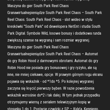
Maszyna do gier South Park Reel Chaos
Granawirtualnepieniądze South Park Reel Chaos – South Park
Reel Chaos. South Park Reel Chaos - slot wideo w stylu
kreskówki "South Park" od dewelopera NetEnt i studia South
Park Digital. Symbole Wild, losowe bonusy i dodatkowa runda
zwiększą szanse na wygraną i sam rozmiar wygranej.
Maszyna do gier South Park Reel Chaos
Granawirtualnepieniądze South Park Reel Chaos – Automat
do gry Robin Hood z darmowymi obrotami. Automat do gry
Robin Hood nie posiada gry bonusowej i gry ryzyko, ale są
inne, nie mniej ciekawe, opcje. W prawym górnym rogu ekranu
pojawia się wskaźnik - od *1do *5. Po kolejnej wygranej
zaczyna się kręcić pierwszy bęben. W razie powodzenia
wskaźnik wzrośnie do*2 i tak dalej. W tym jednak przypadku
otrzymujemy wierną z serialem telewizyjnym kopię w
stosunku 1 do 1. Postacie czwórki z SP – Kyle’a, Kenniego,