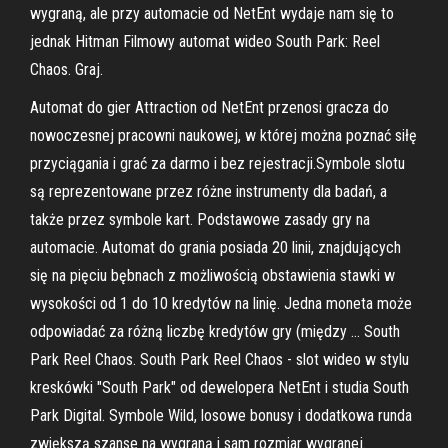
wygraną, ale przy automacie od NetEnt wydaje nam się to
jednak Hitman Filmowy automat wideo South Park: Reel
Chaos. Graj.
Automat do gier Attraction od NetEnt przenosi gracza do
nowoczesnej pracowni naukowej, w której można poznać siłę
przyciągania i grać za darmo i bez rejestracji.Symbole slotu
są reprezentowane przez różne instrumenty dla badań, a
także przez symbole kart. Podstawowe zasady gry na
automacie. Automat do grania posiada 20 linii, znajdujących
się na pięciu bębnach z możliwością obstawienia stawki w
wysokości od 1 do 10 kredytów na linię. Jedna moneta może
odpowiadać za różną liczbę kredytów gry (między … South
Park Reel Chaos. South Park Reel Chaos - slot wideo w stylu
kreskówki "South Park" od dewelopera NetEnt i studia South
Park Digital. Symbole Wild, losowe bonusy i dodatkowa runda
zwiększą szanse na wygraną i sam rozmiar wygranej.