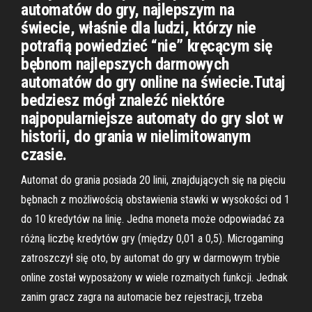
automatów do gry, najlepszym na
świecie, właśnie dla ludzi, którzy nie
potrafią powiedzieć “nie” kręcącym się
bębnom najlepszych darmowych
automatów do gry online na świecie.Tutaj
bedziesz mógł znaleźć niektóre
najpopularniejsze automaty do gry slot w
historii, do grania w nielimitowanym
czasie.
Automat do grania posiada 20 linii, znajdujących się na pięciu
bębnach z możliwością obstawienia stawki w wysokości od 1
do 10 kredytów na linię. Jedna moneta może odpowiadać za
różną liczbę kredytów gry (między 0,01 a 0,5). Microgaming
zatroszczył się oto, by automat do gry w darmowym trybie
online został wyposażony w wiele rozmaitych funkcji. Jednak
zanim gracz zagra na automacie bez rejestracji, trzeba