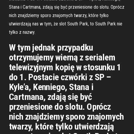
Stana i Cartmana, zdają się być przeniesione do slotu. Oprócz
nich znajdziemy sporo znajomych twarzy, które tylko
utwierdzają nas w tym, że slot South Park, to South Park nie
tylko z nazwy.
W tym jednak przypadku
otrzymujemy wierną z serialem
telewizyjnym kopię w stosunku 1
do 1. Postacie czwórki z SP –
Kyle’a, Kenniego, Stana i
Cartmana, zdają się być
przeniesione do slotu. Oprócz
nich znajdziemy sporo znajomych
twarzy, które tylko utwierdzają