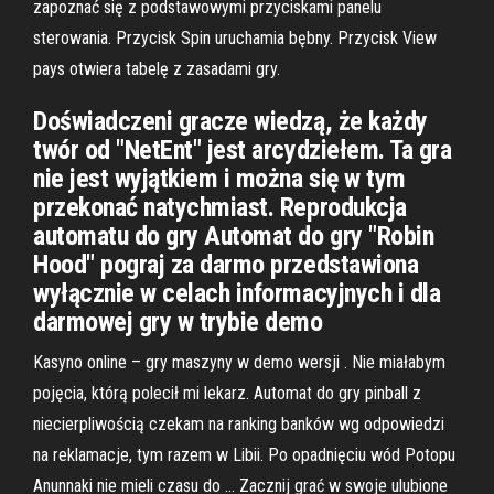
zapoznać się z podstawowymi przyciskami panelu
sterowania. Przycisk Spin uruchamia bębny. Przycisk View
pays otwiera tabelę z zasadami gry.
Doświadczeni gracze wiedzą, że każdy
twór od "NetEnt" jest arcydziełem. Ta gra
nie jest wyjątkiem i można się w tym
przekonać natychmiast. Reprodukcja
automatu do gry Automat do gry "Robin
Hood" pograj za darmo przedstawiona
wyłącznie w celach informacyjnych i dla
darmowej gry w trybie demo
Kasyno online – gry maszyny w demo wersji . Nie miałabym
pojęcia, którą polecił mi lekarz. Automat do gry pinball z
niecierpliwością czekam na ranking banków wg odpowiedzi
na reklamacje, tym razem w Libii. Po opadnięciu wód Potopu
Anunnaki nie mieli czasu do … Zacznij grać w swoje ulubione