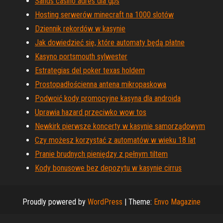
Sands casino adres dla gps
Hosting serwerów minecraft na 1000 slotów
Dziennik rekordów w kasynie
Jak dowiedzieć się, które automaty będą płatne
Kasyno portsmouth sylwester
Estrategias del poker texas holdem
Prostopadłościenna antena mikropaskowa
Podwoić kody promocyjne kasyna dla androida
Uprawia hazard przeciwko wow tos
Newkirk pierwsze koncerty w kasynie samorządowym
Czy możesz korzystać z automatów w wieku 18 lat
Pranie brudnych pieniędzy z pełnym tiltem
Kody bonusowe bez depozytu w kasynie cirrus
Proudly powered by
WordPress
|
Theme:
Envo Magazine